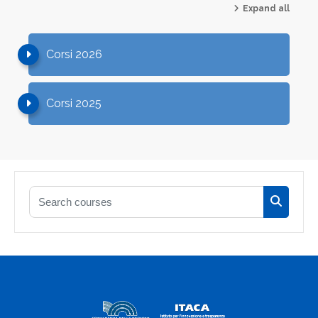
Expand all
Corsi 2026
Corsi 2025
Search courses
Search c